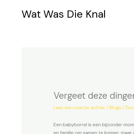
Ga
Wat Was Die Knal
naar
de
inhoud
Vergeet deze dingen
Laat een reactie achter
/
Blogs
/ Do
Een babyborrel is een bijzonder mome
en familie om samen te komen, maar 