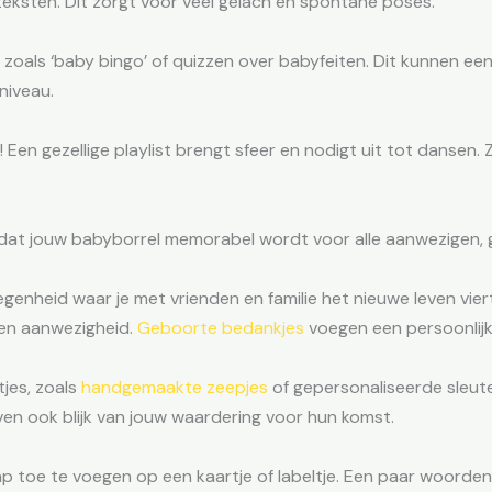
eksten. Dit zorgt voor veel gelach en spontane poses.
 zoals ‘baby bingo’ of quizzen over babyfeiten. Dit kunnen ee
niveau.
Een gezellige playlist brengt sfeer en nodigt uit tot dansen. Z
 dat jouw babyborrel memorabel wordt voor alle aanwezigen, gr
genheid waar je met vrienden en familie het nieuwe leven vier
en aanwezigheid.
Geboorte bedankjes
voegen een persoonlijk
jes, zoals
handgemaakte zeepjes
of gepersonaliseerde sleute
ven ook blijk van jouw waardering voor hun komst.
p toe te voegen op een kaartje of labeltje. Een paar woorde