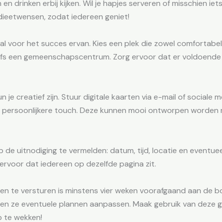
en drinken erbij kijken. Wil je hapjes serveren of misschien ie
 dieetwensen, zodat iedereen geniet!
aal voor het succes ervan. Kies een plek die zowel comfortabel 
zelfs een gemeenschapscentrum. Zorg ervoor dat er voldoende 
un je creatief zijn. Stuur digitale kaarten via e-mail of socia
 persoonlijkere touch. Deze kunnen mooi ontworpen worden m
p de uitnodiging te vermelden: datum, tijd, locatie en eventue
ervoor dat iedereen op dezelfde pagina zit.
en te versturen is minstens vier weken voorafgaand aan de b
nen ze eventuele plannen aanpassen. Maak gebruik van deze
p te wekken!