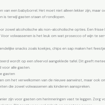
en van een babyborrel. Het moet niet alleen lekker zijn, maar 
n is terwijl gasten staan of rondlopen.
oor zowel alcoholische als non-alcoholische opties. Een friss
n. Voor volwassenen is het leuk om wat prosecco of wijn te ser
iendelijke snacks zoals koekjes, chips en sap maken het feest
eerd wordt op een sfeervol aangeklede tafel. Dit geeft meteen
 voor alle gasten.
de gasten
lleen om het verwelkomen van de nieuwe aanwinst, maar ook om
eiten die zowel volwassenen als kinderen aanspreken.
ier zijn voor gasten om herinneringen vast te leggen. Zorg v